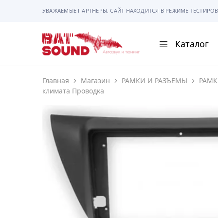
УВАЖАЕМЫЕ ПАРТНЕРЫ, САЙТ НАХОДИТСЯ В РЕЖИМЕ ТЕСТИРОВ
Каталог
BAT
Sound
Главная
Магазин
РАМКИ И РАЗЪЕМЫ
РАМК
АВТОМАГНИТОЛ
климата Проводка
АВТОСВЕТ
АКУСТИКА
РАМКИ И РАЗЪЕ
ГАДЖЕТЫ
СИГНАЛИЗАЦИИ
ПОМОЩЬ ПРИ П