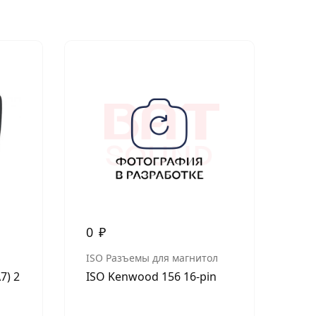
Нет в н
0
₽
3 
ISO Разъемы для магнитол
KIA
7) 2
ISO Kenwood 156 16-pin
Car
(MQ