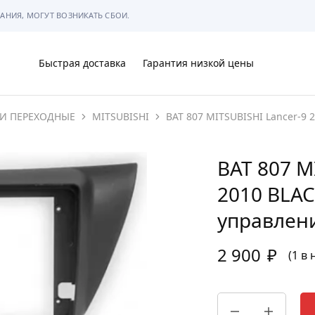
АНИЯ, МОГУТ ВОЗНИКАТЬ СБОИ.
Быстрая доставка
Гарантия низкой цены
И ПЕРЕХОДНЫЕ
MITSUBISHI
BAT 807 MITSUBISHI Lancer-9 
Ы
BAT 807 M
2010 BLAC
МЫ
управлен
2 900
₽
(1 в
АРКОВКЕ