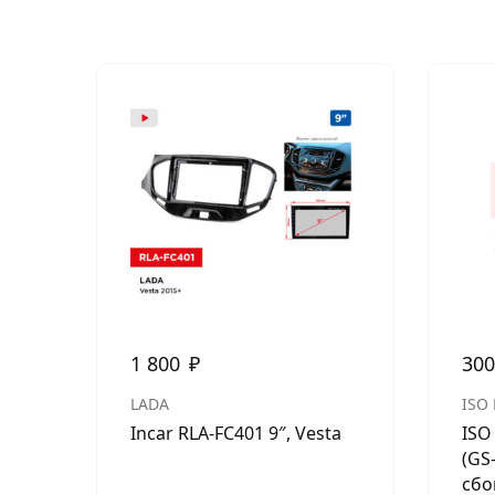
1 800
₽
30
LADA
ISO
Incar RLA-FC401 9″, Vesta
ISO
(GS
сбо