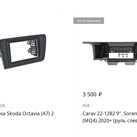
Нет в наличии
3 500
₽
DA
KIA
ка Skoda Octavia (A7) 2
Carav 22-1282 9″, Sore
(MQ4) 2020+ (руль сле