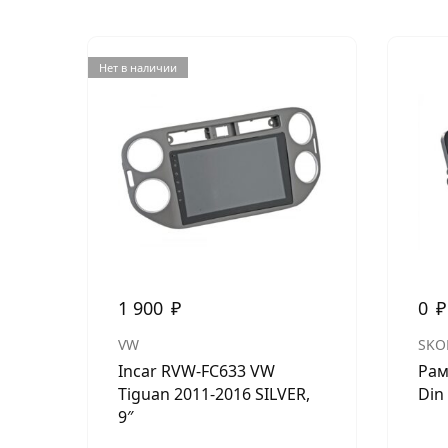
Нет в наличии
1 900
₽
0
₽
VW
SKO
Incar RVW-FC633 VW
Рам
Tiguan 2011-2016 SILVER,
Din
9″