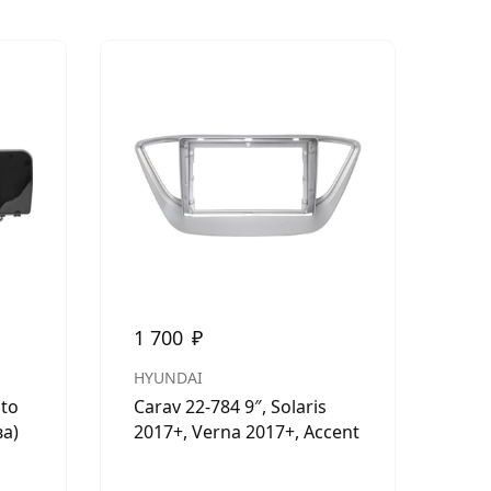
1 700
₽
1 
HYUNDAI
HY
nto
Carav 22-784 9″, Solaris
Car
ва)
2017+, Verna 2017+, Accent
201