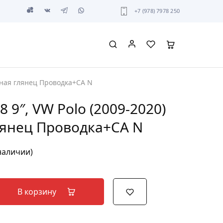
+7 (978) 7978 250
ерная глянец Проводка+CA N
 9″, VW Polo (2009-2020)
лянец Проводка+CA N
 наличии)
В корзину