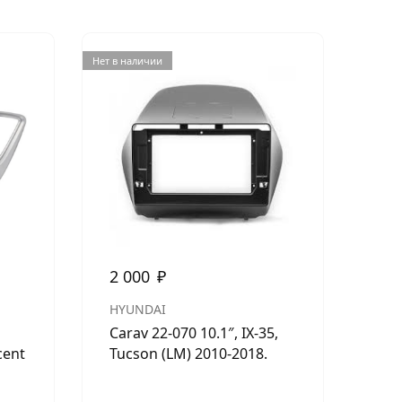
Нет в наличии
Нет в н
2 000
₽
2 
HYUNDAI
LA
Carav 22-070 10.1″, IX-35,
Рам
cent
Tucson (LM) 2010-2018.
201
08