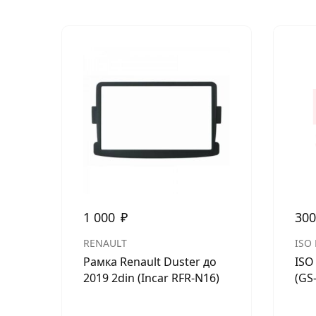
1 000
₽
30
RENAULT
ISO
Рамка Renault Duster до
ISO
2019 2din (Incar RFR-N16)
(GS