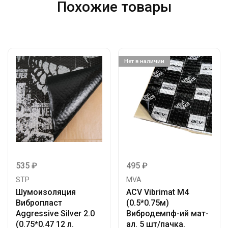
Похожие товары
Нет в наличии
535
₽
495
₽
STP
MVA
Шумоизоляция
ACV Vibrimat M4
Вибропласт
(0.5*0.75м)
Aggressive Silver 2.0
Вибродемпф-ий мат-
(0.75*0.47 12 л.
ал. 5 шт/пачка.