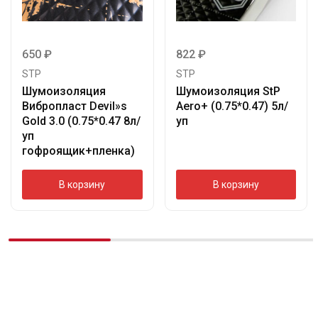
650
₽
822
₽
STP
STP
Шумоизоляция
Шумоизоляция StP
Вибропласт Devil»s
Aero+ (0.75*0.47) 5л/
Gold 3.0 (0.75*0.47 8л/
уп
уп
гофроящик+пленка)
В корзину
В корзину