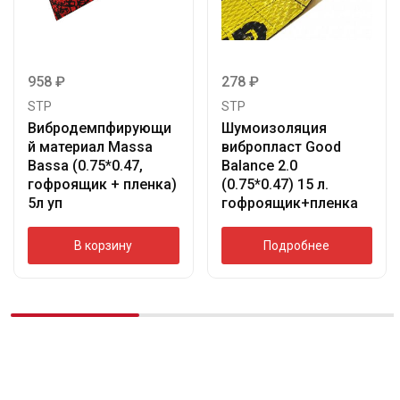
958
₽
278
₽
STP
STP
Вибродемпфирующи
Шумоизоляция
й материал Massa
вибропласт Good
Bassa (0.75*0.47,
Balance 2.0
гофроящик + пленка)
(0.75*0.47) 15 л.
5л уп
гофроящик+пленка
В корзину
Подробнее