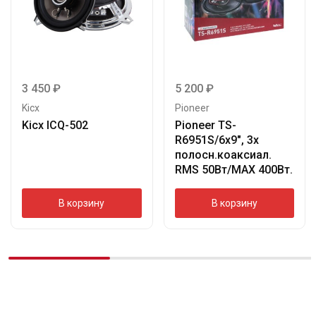
3 450
₽
5 200
₽
Kicx
Pioneer
Kicx ICQ-502
Pioneer TS-
R6951S/6х9″, 3х
полосн.коаксиал.
RMS 50Вт/МАХ 400Вт.
В корзину
В корзину