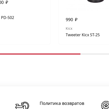
00
₽
x PD-502
990
₽
Kicx
Tweeter Kicx ST-25
Политика возвратов