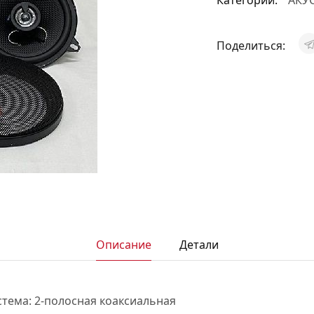
Категории:
АКУ
АКСЕССУАРЫ
И
Поделиться:
Я
ИЯ
Описание
Детали
стема:
2-полосная коаксиальная