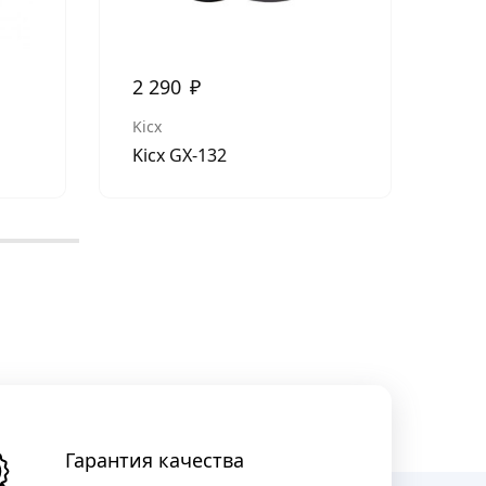
2 290
₽
3 
Kicx
Kic
Kicx GX-132
Kic
Гарантия качества