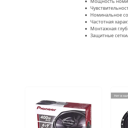
Мощность номина
Чувствительность
Номинальное со
Частотная характ
Монтажная глуб
Защитные сетки/
Нет в на