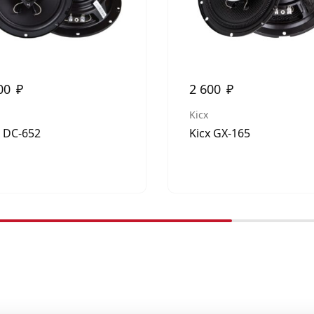
00
₽
2 600
₽
Kicx
x DC-652
Kicx GX-165