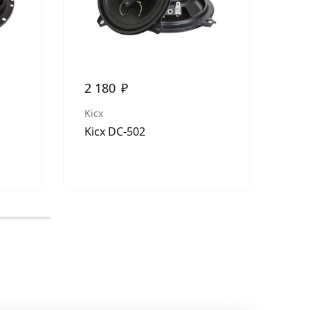
2 180
₽
5 
Kicx
Pio
Kicx DC-502
Pio
по
50В