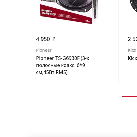
4 950
₽
2 5
Pioneer
Kicx
Pioneer TS-G6930F (3-х
Kic
полосные коакс. 6*9
см,45Вт RMS)