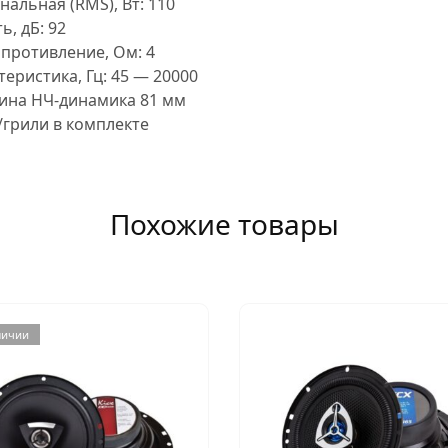
льная (RMS), Вт: 110
, дБ: 92
противление, Ом: 4
еристика, Гц: 45 — 20000
ина НЧ-динамика 81 мм
грили в комплекте
Похожие товары
личии