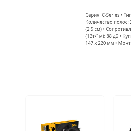
Серия: C-Series • Т
Количество полос: 
(2,5 см) • Сопротив
(1Вт/1м): 88 дБ • К
147 х 220 мм • Мон