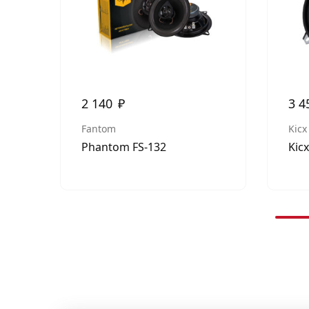
2 140
₽
3 4
Fantom
Kicx
Phantom FS-132
Kic