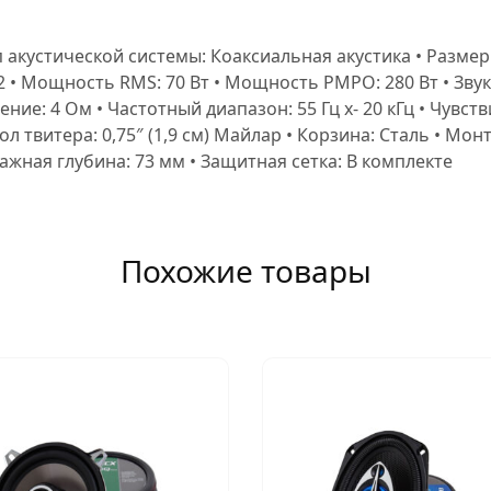
ип акустической системы: Коаксиальная акустика • Размер: 
2 • Мощность RMS: 70 Вт • Мощность PMPO: 280 Вт • Звук
ление: 4 Ом • Частотный диапазон: 55 Гц х- 20 кГц • Чувс
упол твитера: 0,75″ (1,9 см) Майлар • Корзина: Сталь • М
тажная глубина: 73 мм • Защитная сетка: В комплекте
Похожие товары