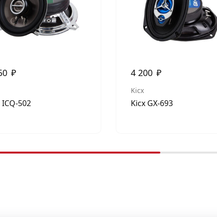
50
₽
4 200
₽
Kicx
x ICQ-502
Kicx GX-693