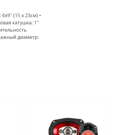
6х9″ (15 х 23см) •
овая катушка: 1″
твительность
онтажный диаметр:
Нет в н