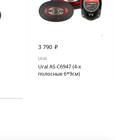
2 
Kic
Kic
3 790
₽
Ural
Ural AS-C6947 (4-х
полосные 6*9см)