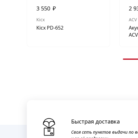
3 550
₽
2 9
Kicx
ACV
Kicx PD-652
Аку
ACV
Быстрая доставка
Своя сеть пунктов выдачи по в