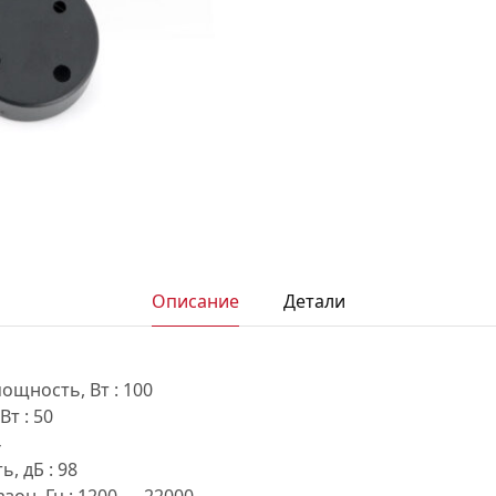
АКСЕССУАРЫ
И
Я
ИЯ
Описание
Детали
щность, Вт : 100
т : 50
4
, дБ : 98
зон, Гц : 1200 — 22000