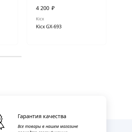
4 200
₽
3 
Kicx
Kic
Kicx GX-693
Kic
Гарантия качества
Все товары в нашем магазине