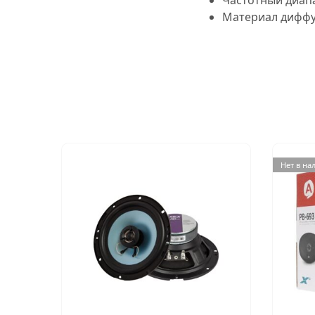
Материал диффу
Нет в на