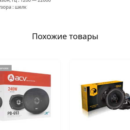
зора : шелк
Похожие товары
личии