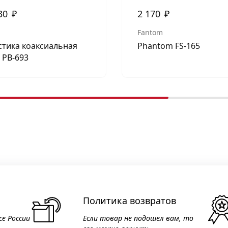
30
₽
2 170
₽
Fantom
стика коаксиальная
Phantom FS-165
 PB-693
Политика возвратов
се России
Если товар не подошел вам, то