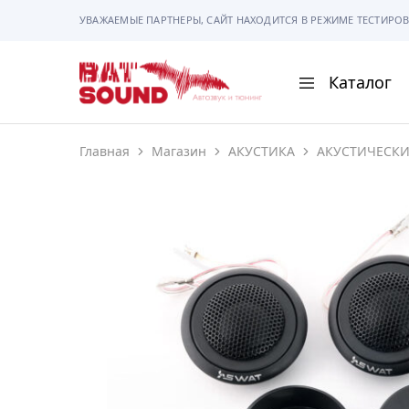
УВАЖАЕМЫЕ ПАРТНЕРЫ, САЙТ НАХОДИТСЯ В РЕЖИМЕ ТЕСТИРОВ
Каталог
BAT
Sound
Главная
Магазин
АКУСТИКА
АКУСТИЧЕСК
АВТОМАГНИТОЛ
АВТОСВЕТ
АКУСТИКА
РАМКИ И РАЗЪЕ
ГАДЖЕТЫ
СИГНАЛИЗАЦИИ
ПОМОЩЬ ПРИ П