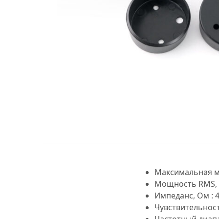
МУЗЫКАЛЬНЫЕ 
АВТОУСИЛИТЕЛ
САБВУФЕРЫ
ШУМОИЗОЛЯЦИ
КОВРИКИ и ХИМ
Максимальная мо
Мощность RMS, В
Импеданс, Ом : 
Чувствительность
Частотный диапа