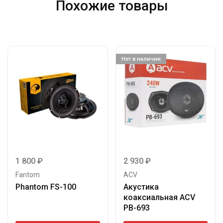
Похожие товары
Нет в наличии
1 800
₽
2 930
₽
Fantom
ACV
Phantom FS-100
Акустика
коаксиальная ACV
PB-693