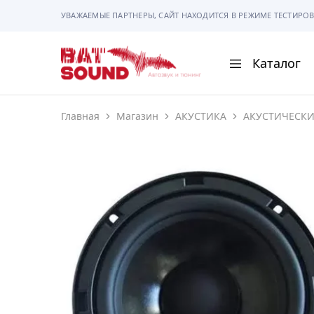
УВАЖАЕМЫЕ ПАРТНЕРЫ, САЙТ НАХОДИТСЯ В РЕЖИМЕ ТЕСТИРОВ
Каталог
BAT
Sound
Главная
Магазин
АКУСТИКА
АКУСТИЧЕСК
АВТОМАГНИТОЛ
АВТОСВЕТ
АКУСТИКА
РАМКИ И РАЗЪЕ
ГАДЖЕТЫ
СИГНАЛИЗАЦИИ
ПОМОЩЬ ПРИ П