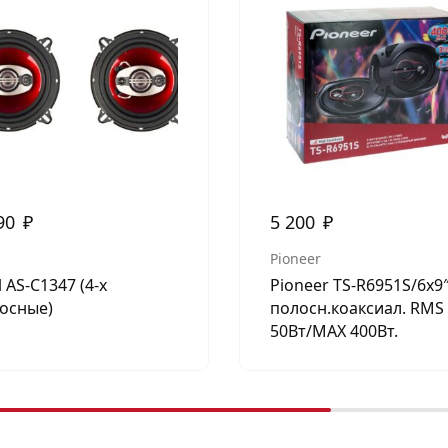
90
₽
5 200
₽
Pioneer
l AS-C1347 (4-х
Pioneer TS-R6951S/6х9″
осные)
полосн.коаксиал. RMS
50Вт/МАХ 400Вт.