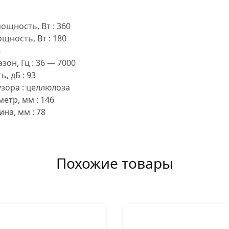
щность, Вт : 360
ность, Вт : 180
4
он, Гц : 36 — 7000
, дБ : 93
зора : целлюлоза
етр, мм : 146
на, мм : 78
Похожие товары