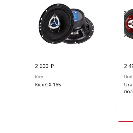
2 600
₽
2 4
Kicx
Ural
Kicx GX-165
Ura
пол