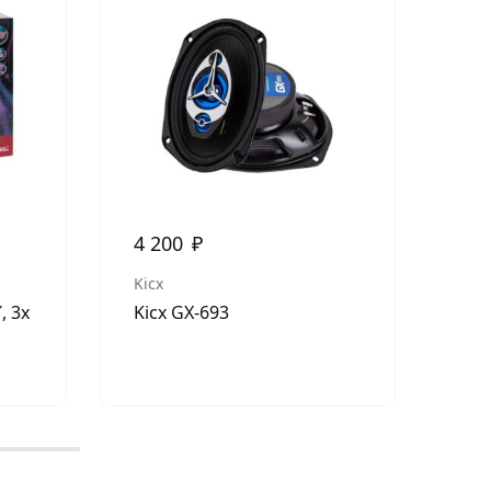
2 
Kic
Kic
4 200
₽
Kicx
, 3х
Kicx GX-693