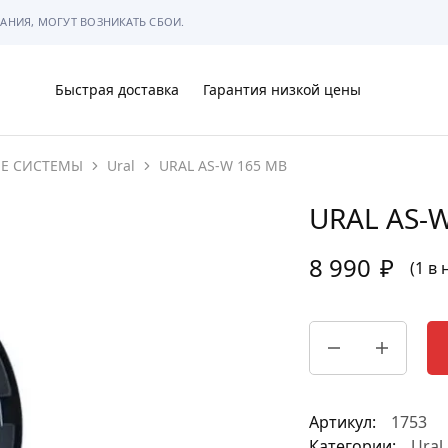
АНИЯ, МОГУТ ВОЗНИКАТЬ СБОИ.
Быстрая доставка
Гарантия низкой цены
ИЕ СИСТЕМЫ
Ural
URAL AS-W 165 MB
Ы
URAL AS-
8 990
₽
(1 в
МЫ
Артикул:
1753
АРКОВКЕ
Категории:
Ural