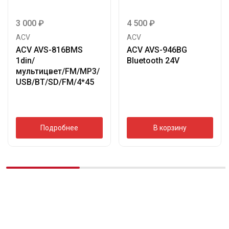
3 000
₽
4 500
₽
ACV
ACV
ACV AVS-816BMS
ACV AVS-946BG
1din/
Bluetooth 24V
мультицвет/FM/MP3/
USB/BT/SD/FM/4*45
Подробнее
В корзину