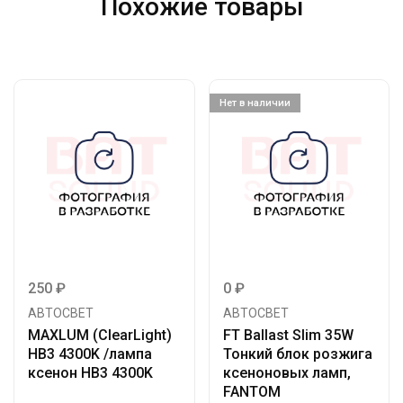
Похожие товары
Нет в наличии
250
₽
0
₽
АВТОСВЕТ
АВТОСВЕТ
MAXLUM (ClearLight)
FT Ballast Slim 35W
HB3 4300K /лампа
Тонкий блок розжига
ксенон HB3 4300K
ксеноновых ламп,
FANTOM