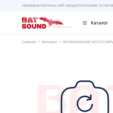
УВАЖАЕМЫЕ ПАРТНЕРЫ, САЙТ НАХОДИТСЯ В РЕЖИМЕ ТЕСТИРОВ
Каталог
BAT
Sound
Главная
Магазин
МУЗЫКАЛЬНЫЕ АКСЕССУАР
АВТОМАГНИТОЛ
АВТОСВЕТ
АКУСТИКА
РАМКИ И РАЗЪЕ
ГАДЖЕТЫ
СИГНАЛИЗАЦИИ
ПОМОЩЬ ПРИ П