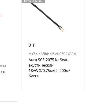
Нет в наличии
Нет в н
0
₽
МУЗЫКАЛЬНЫЕ АКСЕССУАРЫ
70
Aura SCE-2075 Кабель
акустический,
АРЫ
МУ
18AWG/0.75мм2, 200м/
ная
Под
бухта