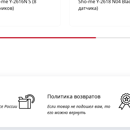
-me Y-2616N S (8
Sho-me Y-2618 N04 Blac
чиков)
датчика)
Политика возвратов
се России
Если товар не подошел вам, то
его можно вернуть