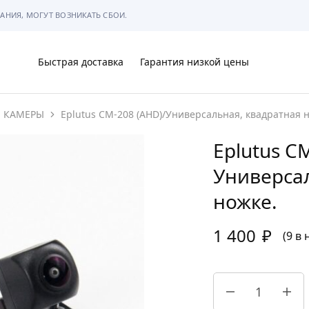
АНИЯ, МОГУТ ВОЗНИКАТЬ СБОИ.
Быстрая доставка
Гарантия низкой цены
КАМЕРЫ
Eplutus CM-208 (AHD)/Универсальная, квадратная н
Ы
Eplutus C
Универсал
ножке.
МЫ
1 400
₽
(9 в
АРКОВКЕ