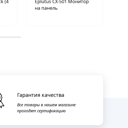
k (4
Eplutus CX-501 Монитор
Par
на панель
Гарантия качества
Все товары в нашем магазине
проходят сертификацию