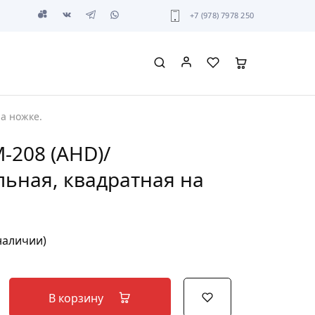
+7 (978) 7978 250
а ножке.
M-208 (AHD)/
ьная, квадратная на
 наличии)
В корзину