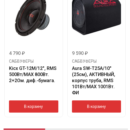
4 790
₽
9 590
₽
САБВУФЕРЫ
САБВУФЕРЫ
Kicx GT-12M/12″, RMS
Aura SW-T25A/10″
500Вт/МАХ 800Вт.
(25см), АКТИВНЫЙ,
2+2Ом. диф.-бумага.
корпус труба, RMS
101Вт/МАХ 1001Вт.
ФИ
В корзину
В корзину