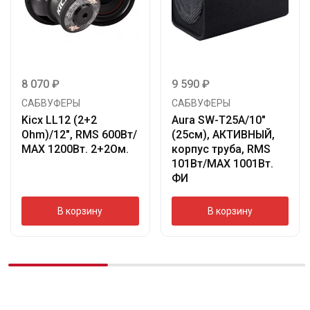
8 070
₽
9 590
₽
САБВУФЕРЫ
САБВУФЕРЫ
Kicx LL12 (2+2
Aura SW-T25A/10″
Ohm)/12″, RMS 600Вт/
(25см), АКТИВНЫЙ,
МАХ 1200Вт. 2+2Ом.
корпус труба, RMS
101Вт/МАХ 1001Вт.
ФИ
В корзину
В корзину