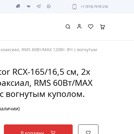
+7 (978) 7978 250
н. коаксиал, RMS 60Вт/МАХ 120Вт. ВЧ с вогнутым
tor RCX-165/16,5 см, 2х
оаксиал, RMS 60Вт/МАХ
 с вогнутым куполом.
 наличии)
В корзину