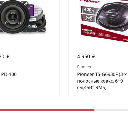
80
₽
4 950
₽
Pioneer
x PD-100
Pioneer TS-G6930F (3-х
полосные коакс. 6*9
см,45Вт RMS)