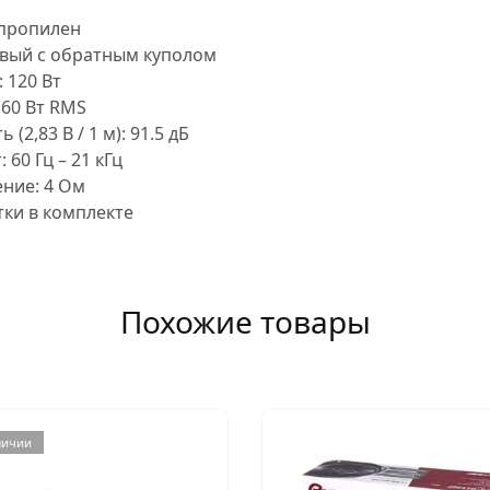
пропилен
вый с обратным куполом
:
120 Вт
60 Вт RMS
(2,83 В / 1 м):
91.5 дБ
т:
60 Гц – 21 кГц
ение:
4 Ом
ки в комплекте
Похожие товары
личии