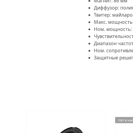
Магнит:
86 мм
Диффузор:
поли
Твитер:
майларо
Макс. мощность
Ном. мощность:
Чувствительность 
Диапазон часто
Ном. сопротивл
Защитные решет
Нет в на