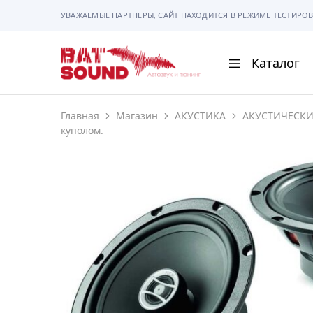
УВАЖАЕМЫЕ ПАРТНЕРЫ, САЙТ НАХОДИТСЯ В РЕЖИМЕ ТЕСТИРОВ
Каталог
BAT
Sound
Главная
Магазин
АКУСТИКА
АКУСТИЧЕСК
АВТОМАГНИТОЛ
куполом.
АВТОСВЕТ
АКУСТИКА
РАМКИ И РАЗЪЕ
ГАДЖЕТЫ
СИГНАЛИЗАЦИИ
ПОМОЩЬ ПРИ П