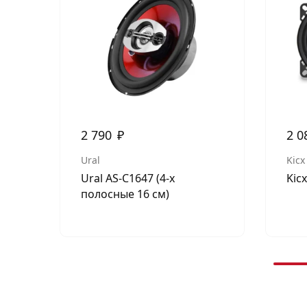
2 790
₽
2 0
Ural
Kicx
Ural AS-C1647 (4-х
Kic
полосные 16 см)