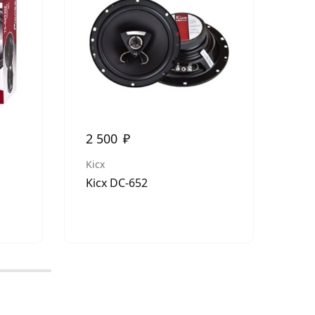
2 500
₽
2 
Kicx
Kic
Kicx DC-652
Kic