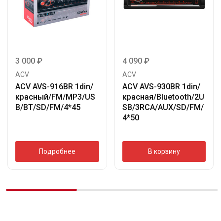
3 000
₽
4 090
₽
ACV
ACV
ACV AVS-916BR 1din/
ACV AVS-930BR 1din/
красный/FM/MP3/US
красная/Bluetooth/2U
B/BT/SD/FM/4*45
SB/3RCA/AUX/SD/FM/
4*50
Подробнее
В корзину