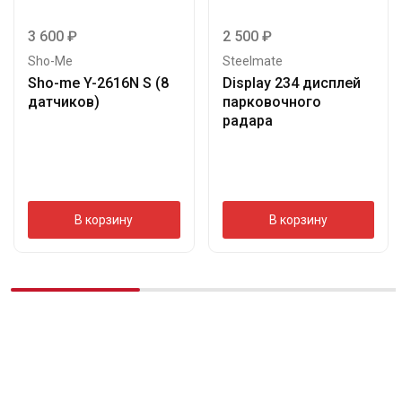
3 600
₽
2 500
₽
Sho-Me
Steelmate
Sho-me Y-2616N S (8
Display 234 дисплей
датчиков)
парковочного
радара
В корзину
В корзину