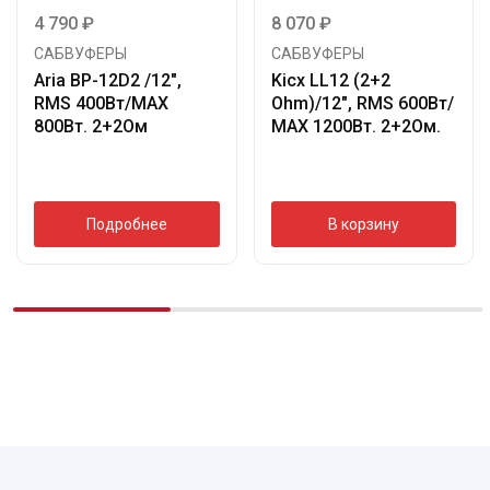
4 790
₽
8 070
₽
САБВУФЕРЫ
САБВУФЕРЫ
Aria BP-12D2 /12″,
Kicx LL12 (2+2
RMS 400Вт/МАХ
Ohm)/12″, RMS 600Вт/
800Вт. 2+2Ом
МАХ 1200Вт. 2+2Ом.
Подробнее
В корзину