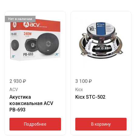
Нет в наличии
2 930
₽
3 100
₽
ACV
Kicx
Акустика
Kicx STC-502
коаксиальная ACV
PB-693
Подробнее
В корзину