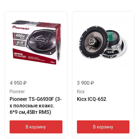
4 950
₽
3 900
₽
Pioneer
Kicx
Pioneer TS-G6930F (3-
Kicx ICQ-652
х полосные коакс.
6*9 см,45Вт RMS)
В корзину
В корзину